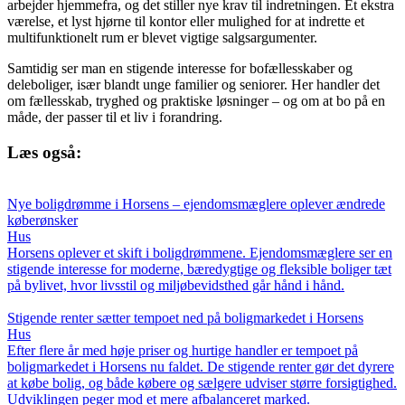
arbejder hjemmefra, og det stiller nye krav til indretningen. Et ekstra
værelse, et lyst hjørne til kontor eller mulighed for at indrette et
multifunktionelt rum er blevet vigtige salgsargumenter.
Samtidig ser man en stigende interesse for bofællesskaber og
deleboliger, især blandt unge familier og seniorer. Her handler det
om fællesskab, tryghed og praktiske løsninger – og om at bo på en
måde, der passer til et liv i forandring.
Læs også:
Nye boligdrømme i Horsens – ejendomsmæglere oplever ændrede
køberønsker
Hus
Horsens oplever et skift i boligdrømmene. Ejendomsmæglere ser en
stigende interesse for moderne, bæredygtige og fleksible boliger tæt
på bylivet, hvor livsstil og miljøbevidsthed går hånd i hånd.
Stigende renter sætter tempoet ned på boligmarkedet i Horsens
Hus
Efter flere år med høje priser og hurtige handler er tempoet på
boligmarkedet i Horsens nu faldet. De stigende renter gør det dyrere
at købe bolig, og både købere og sælgere udviser større forsigtighed.
Udviklingen peger mod et mere afbalanceret marked.