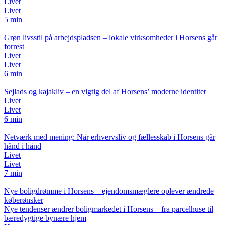
Livet
Livet
5 min
Grøn livsstil på arbejdspladsen – lokale virksomheder i Horsens går
forrest
Livet
Livet
6 min
Sejlads og kajakliv – en vigtig del af Horsens’ moderne identitet
Livet
Livet
6 min
Netværk med mening: Når erhvervsliv og fællesskab i Horsens går
hånd i hånd
Livet
Livet
7 min
Nye boligdrømme i Horsens – ejendomsmæglere oplever ændrede
køberønsker
Nye tendenser ændrer boligmarkedet i Horsens – fra parcelhuse til
bæredygtige bynære hjem