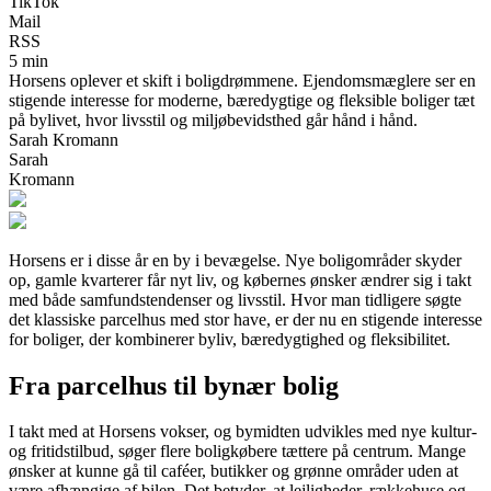
TikTok
Mail
RSS
5 min
Horsens oplever et skift i boligdrømmene. Ejendomsmæglere ser en
stigende interesse for moderne, bæredygtige og fleksible boliger tæt
på bylivet, hvor livsstil og miljøbevidsthed går hånd i hånd.
Sarah Kromann
Sarah
Kromann
Horsens er i disse år en by i bevægelse. Nye boligområder skyder
op, gamle kvarterer får nyt liv, og købernes ønsker ændrer sig i takt
med både samfundstendenser og livsstil. Hvor man tidligere søgte
det klassiske parcelhus med stor have, er der nu en stigende interesse
for boliger, der kombinerer byliv, bæredygtighed og fleksibilitet.
Fra parcelhus til bynær bolig
I takt med at Horsens vokser, og bymidten udvikles med nye kultur-
og fritidstilbud, søger flere boligkøbere tættere på centrum. Mange
ønsker at kunne gå til caféer, butikker og grønne områder uden at
være afhængige af bilen. Det betyder, at lejligheder, rækkehuse og