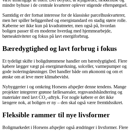
mindre byhuse i de centrale kvarterer oplever stigende efterspørgsel.
Samtidig er der fortsat interesse for de klassiske parcelhuskvarterer,
men her spiller beliggenhed og energistandard en stadig større rolle.
Køberne ser ikke kun på kvadratmeter, men også på, hvordan
boligen passer til en moderne hverdag med hjemmearbejde,
børneaktiviteter og fokus på lavt energiforbrug.
Bæredygtighed og lavt forbrug i fokus
Et tydeligt skifte i boligdrømmene handler om bæredygtighed. Flere
købere lægger vægt på energimærkning, solceller, varmepumper og
gode isoleringsløsninger. Det handler både om økonomi og om et
ønske om at leve mere klimabevidst.
Nybyggerier i og omkring Horsens afspejler denne tendens. Mange
projekter integrerer grønne fællesarealer, regnvandshåndtering og
materialer med lavt CO₂-aftryk. For nogle købere er det ikke
længere nok, at boligen er ny – den skal også være fremtidssikret.
Fleksible rammer til nye livsformer
Boligmarkedet i Horsens afspejler også ændringer i livsformer. Flere