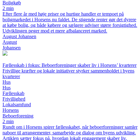
Boligkøb
2 min
Efter flere år med høje priser og hurtige handler er tempoet på
boligmarkedet i Horsens nu faldet. De stigende renter gør det dyrere
at købe bolig, og både købere og sælgere udviser større forsigtighed.
Udviklingen peger mod et mere afbalanceret marked.
August Johansen
August
Johansen
Fællesskab i fokus: Beboerforeninger skaber liv i Horsens’ kvarterer
Frivillige kræfter og lokale initiativer styrker sammenholdet i byens
kvarterer
Hus
Hus
Fællesskab
Frivillighed
Lokalsamfund
Horsens
Beboerforening
2 min
Rundt om i Horsens spirer fællesskabet, når beboerforeninger samler
naboer til arrangementer, samarbejde og dialog om byens udvikling.
Artiklen sætter fokus på, hvordan lokalt engagement skaber liv,