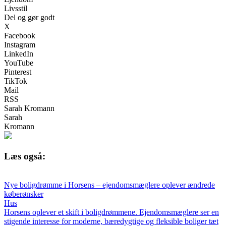
Livsstil
Del og gør godt
X
Facebook
Instagram
LinkedIn
YouTube
Pinterest
TikTok
Mail
RSS
Sarah Kromann
Sarah
Kromann
Læs også:
Nye boligdrømme i Horsens – ejendomsmæglere oplever ændrede
køberønsker
Hus
Horsens oplever et skift i boligdrømmene. Ejendomsmæglere ser en
stigende interesse for moderne, bæredygtige og fleksible boliger tæt