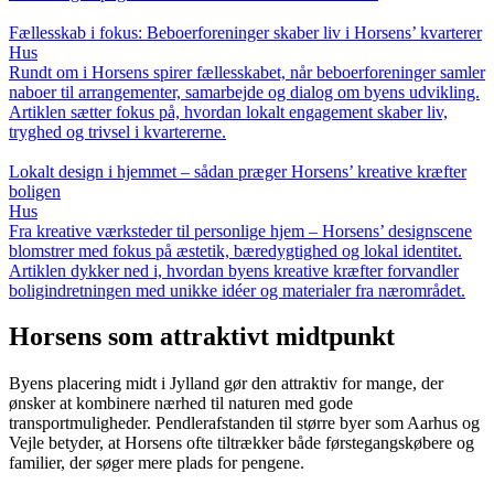
Fællesskab i fokus: Beboerforeninger skaber liv i Horsens’ kvarterer
Hus
Rundt om i Horsens spirer fællesskabet, når beboerforeninger samler
naboer til arrangementer, samarbejde og dialog om byens udvikling.
Artiklen sætter fokus på, hvordan lokalt engagement skaber liv,
tryghed og trivsel i kvartererne.
Lokalt design i hjemmet – sådan præger Horsens’ kreative kræfter
boligen
Hus
Fra kreative værksteder til personlige hjem – Horsens’ designscene
blomstrer med fokus på æstetik, bæredygtighed og lokal identitet.
Artiklen dykker ned i, hvordan byens kreative kræfter forvandler
boligindretningen med unikke idéer og materialer fra nærområdet.
Horsens som attraktivt midtpunkt
Byens placering midt i Jylland gør den attraktiv for mange, der
ønsker at kombinere nærhed til naturen med gode
transportmuligheder. Pendlerafstanden til større byer som Aarhus og
Vejle betyder, at Horsens ofte tiltrækker både førstegangskøbere og
familier, der søger mere plads for pengene.