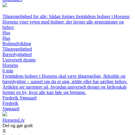
Tilgængelighed for alle: Sådan formes fremtidens boliger i Horsens
Horsens viser vejen mod boliger, der favner alle generationer og
behov
Hus
Hus
Boligudvikling
Tilgængelighed
Bæredygtighed
Universelt design
Horsens
6 min
Fremtidens boliger i Horsens skal være tilgængelige, fleksible og
bæredygtige – uanset om du er ung, ældre eller har særlige behov.
Artiklen ser nærmere på, hvordan universelt design og fællesskab
former en by, hvor alle kan føle sig hjemme.
Frederik Sjøgaard
Frederik
Sjøgaard
HorsensLiv
Del og gør godt
X