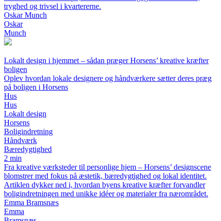
tryghed og trivsel i kvartererne.
Oskar Munch
Oskar
Munch
Lokalt design i hjemmet – sådan præger Horsens’ kreative kræfter
boligen
Oplev hvordan lokale designere og håndværkere sætter deres præg
på boligen i Horsens
Hus
Hus
Lokalt design
Horsens
Boligindretning
Håndværk
Bæredygtighed
2 min
Fra kreative værksteder til personlige hjem – Horsens’ designscene
blomstrer med fokus på æstetik, bæredygtighed og lokal identitet.
Artiklen dykker ned i, hvordan byens kreative kræfter forvandler
boligindretningen med unikke idéer og materialer fra nærområdet.
Emma Bramsnæs
Emma
Bramsnæs