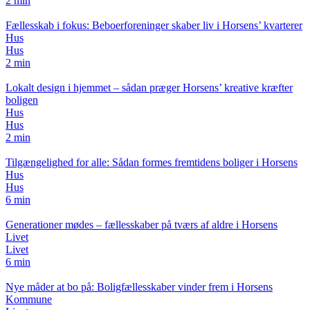
2 min
Fællesskab i fokus: Beboerforeninger skaber liv i Horsens’ kvarterer
Hus
Hus
2 min
Lokalt design i hjemmet – sådan præger Horsens’ kreative kræfter
boligen
Hus
Hus
2 min
Tilgængelighed for alle: Sådan formes fremtidens boliger i Horsens
Hus
Hus
6 min
Generationer mødes – fællesskaber på tværs af aldre i Horsens
Livet
Livet
6 min
Nye måder at bo på: Boligfællesskaber vinder frem i Horsens
Kommune