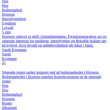
Hus
Hus
Boligmarked
Horsens
Bæredygtighed
Ejendom
Livsstil
5 min
Horsens oplever et skift i boligdrømmene. Ejendomsmæglere ser en
stigende interesse for moderne, bæredygtige og fleksible boliger tæt
på bylivet, hvor livsstil og miljøbevidsthed går hånd i hånd.
Sarah Kromann
Sarah
Kromann
Stigende renter sætter tempoet ned på boligmarkedet i Horsens
Boligmarkedet i Horsens mærker konsekvenserne af de stigende
renter
Hus
Hus
Boligmarked
Horsens
Renter
Økonomi