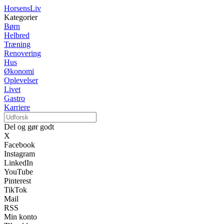
HorsensLiv
Kategorier
Børn
Helbred
Træning
Renovering
Hus
Økonomi
Oplevelser
Livet
Gastro
Karriere
Del og gør godt
X
Facebook
Instagram
LinkedIn
YouTube
Pinterest
TikTok
Mail
RSS
Min konto