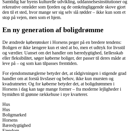
Samtidig har byens kulturelle udvikling, uddannelsesinstitutioner og
rekreative områder som fjorden og de omkringliggende skove gjort
den til et sted, hvor mange ser sig selv slå rødder – ikke kun som et
stop på vejen, men som et hjem.
En ny generation af boligdrømme
De ændrede køberønsker i Horsens peger på en bredere tendens:
Boligen er ikke længere kun et sted at bo, men et udtryk for livsstil
og værdier. Uanset om det handler om bæredygtighed, fællesskab
eller fleksibilitet, søger køberne boliger, der passer til deres måde at
leve på – og som kan tilpasses fremtiden.
For ejendomsmæglerne betyder det, at rådgivningen i stigende grad
handler om at forstå livsfaser og behov, ikke kun mursten og
kvadratmeter. Og for køberne betyder det, at boligdrømmen i
Horsens i dag kan tage mange former – fra moderne lejligheder i
bymidten til grønne rækkehuse i nye kvarterer.
Hus
Hus
Boligmarked
Horsens
Bæredygtighed
Ejendom