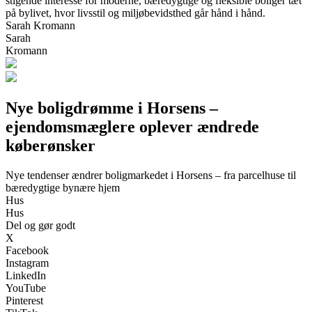
stigende interesse for moderne, bæredygtige og fleksible boliger tæt
på bylivet, hvor livsstil og miljøbevidsthed går hånd i hånd.
Sarah Kromann
Sarah
Kromann
Nye boligdrømme i Horsens –
ejendomsmæglere oplever ændrede
køberønsker
Nye tendenser ændrer boligmarkedet i Horsens – fra parcelhuse til
bæredygtige bynære hjem
Hus
Hus
Del og gør godt
X
Facebook
Instagram
LinkedIn
YouTube
Pinterest