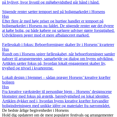
på bylivet, hvor livsstil og miljøbevidsthed går hånd i hånd.
Stigende renter sætter tempoet ned på boligmarkedet i Horsens
Hus
Efter flere år med høje priser og hurtige handler er tempoet på
boligmarkedet i Horsens nu faldet. De stigende renter gør det dyrere
at købe bolig, og både købere og sælgere udviser større forsigtighed.
Udviklingen peger mod et mere afbalanceret marked.
Fællesskab i fokus: Beboerforeninger skaber liv i Horsens’ kvarterer
Hus
Rundt om i Horsens spirer fællesskabet, når beboerforeninger samler
naboer til arrangementer, samarbejde og dialog om byens udvikling.
Artiklen sætter fokus på, hvordan lokalt engagement skaber liv,
tryghed og trivsel i kvartererne.
Lokalt design i hjemmet – sådan præger Horsens’ kreative kræfter
boligen
Hus
Fra kreative værksteder til personlige hjem – Horsens’ designscene
blomstrer med fokus på æstetik, bæredygtighed og lokal identitet.
Artiklen dykker ned i, hvordan byens kreative kræfter forvandler
boligindretningen med unikke idéer og materialer fra nærområdet.
De bedste årlige begivenheder i Horsens
Hold dig opdateret om de mest populære festivals og arrangementer