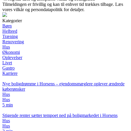
Tilmeldingen er frivillig og kan til enhver tid trækkes tilbage. Læs
vores vilkår og persondatapolitik for detaljer.
Kategorier
Børn
Helbred
Træning
Renovering
Hus
Økonomi
Oplevelser
Livet
Gastro
Karriere
Nye boligdrømme i Horsens – ejendomsmæglere oplever ændrede
køberønsker
Hus
Hus
5 min
Stigende renter sætter tempoet ned på boligmarkedet i Horsens
Hus
Hus