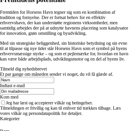
Fremtiden for Horsens Havn tegner sig som en kombination af
tradition og fornyelse. Der er fortsat behov for en effektiv
erhvervshavn, der kan understøtte regionens virksomheder, men
samtidig arbejdes der på at udnytte havnens placering som katalysator
for innovation, grøn omstilling og byudvikling.
Med sin strategiske beliggenhed, sin historiske betydning og sin evne
til at tilpasse sig nye tider står Horsens Havn som et symbol på byens
erhvervsmæssige styrke – og som et pejlemærke for, hvordan en havn
kan være både arbejdsplads, udviklingsmotor og en del af byens liv.
Tilmeld dig nyhedsbrevet
Et par gange om måneden sender vi noget, du vil få glæde af.
Indtast e-mail
Kom med
Jeg har læst og accepterer vilkår og betingelser.
Tilmeldingen er frivillig og kan til enhver tid trækkes tilbage. Læs
vores vilkår og persondatapolitik for detaljer.
Kategorier