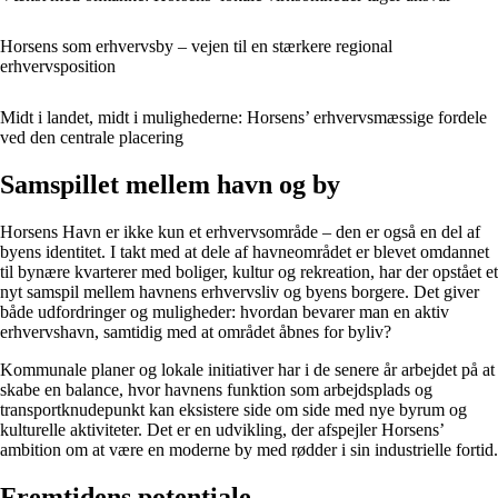
Horsens som erhvervsby – vejen til en stærkere regional
erhvervsposition
Midt i landet, midt i mulighederne: Horsens’ erhvervsmæssige fordele
ved den centrale placering
Samspillet mellem havn og by
Horsens Havn er ikke kun et erhvervsområde – den er også en del af
byens identitet. I takt med at dele af havneområdet er blevet omdannet
til bynære kvarterer med boliger, kultur og rekreation, har der opstået et
nyt samspil mellem havnens erhvervsliv og byens borgere. Det giver
både udfordringer og muligheder: hvordan bevarer man en aktiv
erhvervshavn, samtidig med at området åbnes for byliv?
Kommunale planer og lokale initiativer har i de senere år arbejdet på at
skabe en balance, hvor havnens funktion som arbejdsplads og
transportknudepunkt kan eksistere side om side med nye byrum og
kulturelle aktiviteter. Det er en udvikling, der afspejler Horsens’
ambition om at være en moderne by med rødder i sin industrielle fortid.
Fremtidens potentiale