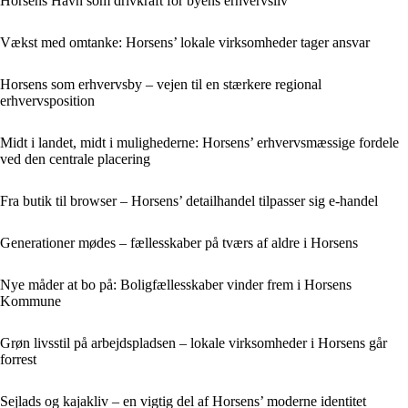
Horsens Havn som drivkraft for byens erhvervsliv
Vækst med omtanke: Horsens’ lokale virksomheder tager ansvar
Horsens som erhvervsby – vejen til en stærkere regional
erhvervsposition
Midt i landet, midt i mulighederne: Horsens’ erhvervsmæssige fordele
ved den centrale placering
Fra butik til browser – Horsens’ detailhandel tilpasser sig e-handel
Generationer mødes – fællesskaber på tværs af aldre i Horsens
Nye måder at bo på: Boligfællesskaber vinder frem i Horsens
Kommune
Grøn livsstil på arbejdspladsen – lokale virksomheder i Horsens går
forrest
Sejlads og kajakliv – en vigtig del af Horsens’ moderne identitet