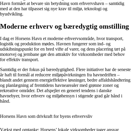
Havn formået at bevare sin betydning som erhvervshavn – samtidig
med at den har tilpasset sig nye krav til miljø, teknologi og
byudvikling.
Moderne erhverv og bæredygtig omstilling
I dag er Horsens Havn et moderne erhvervsområde, hvor transport,
logistik og produktion mødes. Havnen fungerer som ind- og
udskibningspunkt for en bred vifte af varer, og dens placering tæt på
motorvej og jernbane gør den attraktiv for virksomheder med behov
for effektiv transport.
Samtidig er der fokus på bæredygtighed. Flere initiativer har de seneste
år haft til formål at reducere miljøpåvirkningen fra havnedriften –
blandt andet gennem energieffektive løsninger, bedre affaldshåndtering
og planlægning af fremtidens havnearealer med grønne zoner og
rekreative områder. Det afspejler en generel tendens i danske
havnebyer, hvor erhverv og miljøhensyn i stigende grad går hånd i
hånd.
Horsens Havn som drivkraft for byens erhvervsliv
Vækst med omtanke: Horsens’ lokale virksomheder tager ansvar