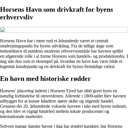
Horsens Havn som drivkraft for byens
erhvervsliv
Horsens Havn har i mere end et århundrede været et centralt
omdrejningspunkt for byens udvikling. Fra de tidlige dage som
industrihavn til nutidens moderne erhvervsområde har havnen spillet
en afgørende rolle i at forme Horsens som handels- og produktionsby. I
dag står den som et eksempel på, hvordan en havn kan være både et
logistisk knudepunkt og en drivkraft for byens fremtidige vækst.
En havn med historiske rødder
Horsens’ placering inderst i Horsens Fjord har altid givet byen en
naturlig forbindelse til omverdenen. Allerede i 1800-tallet blev havnen
udbygget for at kunne håndtere større skibe og stigende handel.
Gennem det 20. århundrede voksede havnen i takt med byens industri,
og den blev et vigtigt bindeled mellem lokale producenter og
internationale markeder.
Selvom mange danske havne i dag har ændret karakter, har Horsens