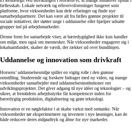
Et kendetegn ved udviklingen i Horsens er, at mange initiativer opstår i
fællesskab. Lokale netværk og erhvervsforeninger fungerer som
platforme, hvor virksomheder kan dele erfaringer og finde nye
samarbejdspartnere. Det kan være alt fra fælles grønne projekter til
sociale initiativer, der støtter unge i uddannelse eller hjælper udsatte
grupper ind på arbejdsmarkedet.
Denne form for samarbejde viser, at bæredygtighed ikke kun handler
om miljø, men også om mennesker. Når virksomheder engagerer sig i
lokalsamfundet, skaber de værdi, der rækker ud over bundlinjen.
Uddannelse og innovation som drivkraft
Horsens’ uddannelsesmiljø spiller en vigtig rolle i den grønne
omstilling. Studerende og forskere bidrager med ny viden, og mange
virksomheder samarbejder med uddannelsesinstitutioner om
udviklingsprojekter. Det giver adgang til nye idéer og teknologier – og
sikrer, at fremtidens arbejdsstyrke får kompetencer inden for
bæredygtig produktion, digitalisering og grøn teknologi.
Innovation er en nøglefaktor i at skabe vækst med omtanke. Når
virksomheder tør eksperimentere og investere i nye løsninger, kan de
både reducere deres miljøaftryk og åbne for nye markeder.