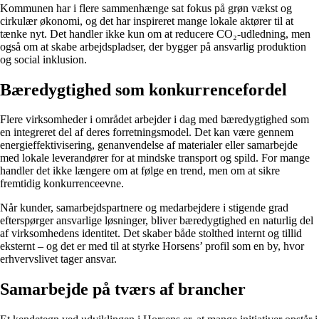
Kommunen har i flere sammenhænge sat fokus på grøn vækst og
cirkulær økonomi, og det har inspireret mange lokale aktører til at
tænke nyt. Det handler ikke kun om at reducere CO₂-udledning, men
også om at skabe arbejdspladser, der bygger på ansvarlig produktion
og social inklusion.
Bæredygtighed som konkurrencefordel
Flere virksomheder i området arbejder i dag med bæredygtighed som
en integreret del af deres forretningsmodel. Det kan være gennem
energieffektivisering, genanvendelse af materialer eller samarbejde
med lokale leverandører for at mindske transport og spild. For mange
handler det ikke længere om at følge en trend, men om at sikre
fremtidig konkurrenceevne.
Når kunder, samarbejdspartnere og medarbejdere i stigende grad
efterspørger ansvarlige løsninger, bliver bæredygtighed en naturlig del
af virksomhedens identitet. Det skaber både stolthed internt og tillid
eksternt – og det er med til at styrke Horsens’ profil som en by, hvor
erhvervslivet tager ansvar.
Samarbejde på tværs af brancher