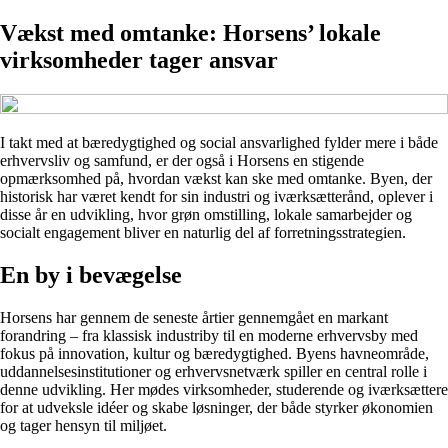
Vækst med omtanke: Horsens’ lokale
virksomheder tager ansvar
I takt med at bæredygtighed og social ansvarlighed fylder mere i både
erhvervsliv og samfund, er der også i Horsens en stigende
opmærksomhed på, hvordan vækst kan ske med omtanke. Byen, der
historisk har været kendt for sin industri og iværksætterånd, oplever i
disse år en udvikling, hvor grøn omstilling, lokale samarbejder og
socialt engagement bliver en naturlig del af forretningsstrategien.
En by i bevægelse
Horsens har gennem de seneste årtier gennemgået en markant
forandring – fra klassisk industriby til en moderne erhvervsby med
fokus på innovation, kultur og bæredygtighed. Byens havneområde,
uddannelsesinstitutioner og erhvervsnetværk spiller en central rolle i
denne udvikling. Her mødes virksomheder, studerende og iværksættere
for at udveksle idéer og skabe løsninger, der både styrker økonomien
og tager hensyn til miljøet.