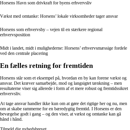
Horsens Havn som drivkraft for byens erhvervsliv
Vækst med omtanke: Horsens’ lokale virksomheder tager ansvar
Horsens som erhvervsby – vejen til en stærkere regional
erhvervsposition
Midt i landet, midt i mulighederne: Horsens’ erhvervsmæssige fordele
ved den centrale placering
En fælles retning for fremtiden
Horsens står som et eksempel på, hvordan en by kan forene vækst og
ansvar. Det kræver samarbejde, mod og langsigtet tænkning – men
resultaterne viser sig allerede i form af et mere robust og fremtidssikret
erhvervsliv.
At tage ansvar handler ikke kun om at gøre det rigtige her og nu, men
om at skabe rammerne for en bæredygtig fremtid. I Horsens er den
bevægelse godt i gang – og den viser, at vækst og omtanke kan gå
hånd i hånd.
Tilmeld dig nyhedsbrevet